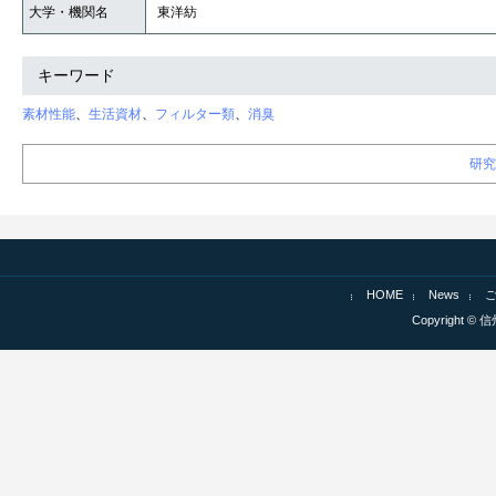
大学・機関名
東洋紡
キーワード
素材性能
、
生活資材
、
フィルター類
、
消臭
研究
HOME
News
Copyright © 