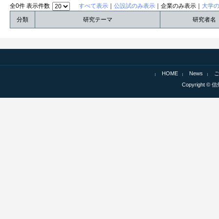
全0件 表示件数
すべて表示
｜
公設試のみ表示
｜企業のみ表示｜
大学
分類
研究テーマ
研究者名
HOME
News
Copyright © 