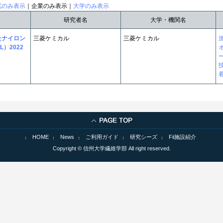
試のみ表示
｜企業のみ表示｜
大学のみ表示
研究者名
大学・機関名
たナイロン
三菱ケミカル
三菱ケミカル
L）2022
HOME
News
ご利用ガイド
研究シーズ
Fii施設紹介
Copyright © 信州大学繊維学部 All right reserved.