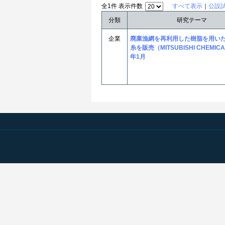
全1件 表示件数
すべて表示
｜
公設
分類
研究テーマ
企業
廃棄漁網を再利用した樹脂を用い
糸を販売（MITSUBISHI CHEMICA
年1月