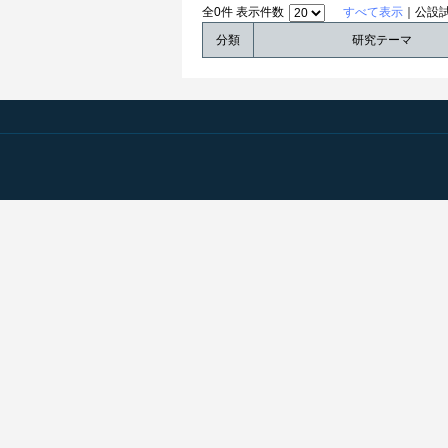
全0件 表示件数
すべて表示
｜公設
分類
研究テーマ