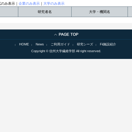
試のみ表示｜
企業のみ表示
｜
大学のみ表示
研究者名
大学・機関名
HOME
News
ご利用ガイド
研究シーズ
Fii施設紹介
Copyright © 信州大学繊維学部 All right reserved.