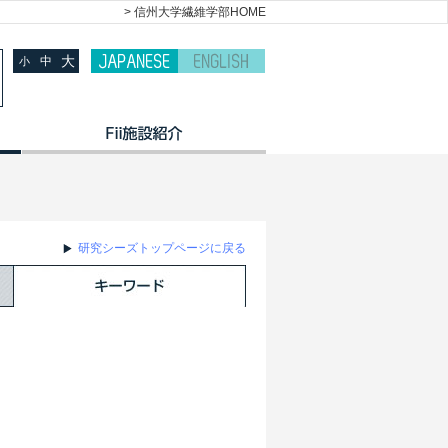
> 信州大学繊維学部HOME
大
中
小
研究シーズトップページに戻る