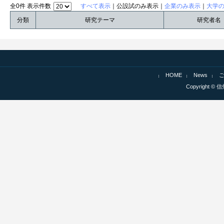
全0件 表示件数
すべて表示
｜公設試のみ表示｜
企業のみ表示
｜
大学
分類
研究テーマ
研究者名
HOME
News
Copyright © 