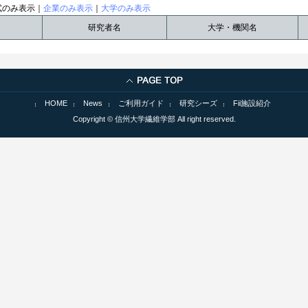
試のみ表示｜
企業のみ表示
｜
大学のみ表示
研究者名
大学・機関名
HOME
News
ご利用ガイド
研究シーズ
Fii施設紹介
Copyright © 信州大学繊維学部 All right reserved.