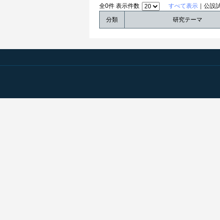
全0件 表示件数
すべて表示
｜公設
分類
研究テーマ