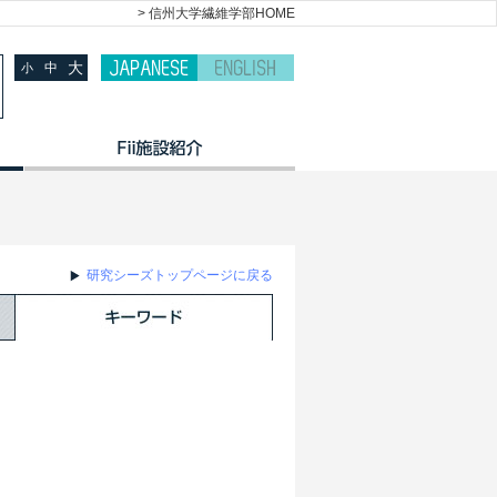
> 信州大学繊維学部HOME
大
中
小
研究シーズトップページに戻る