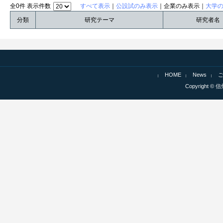
全0件 表示件数
すべて表示
｜
公設試のみ表示
｜企業のみ表示｜
大学
分類
研究テーマ
研究者名
HOME
News
Copyright © 