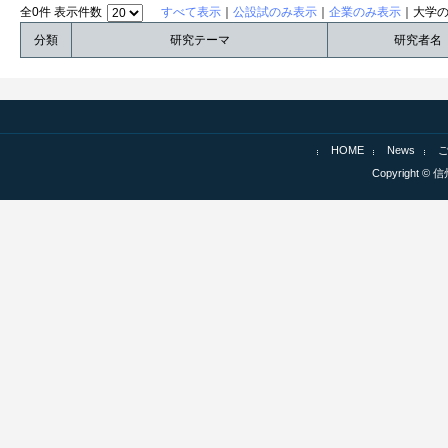
全0件 表示件数
すべて表示
｜
公設試のみ表示
｜
企業のみ表示
｜大学
分類
研究テーマ
研究者名
HOME
News
Copyright © 