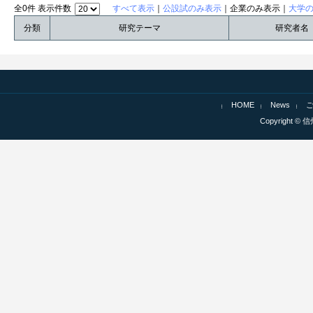
全0件 表示件数
すべて表示
｜
公設試のみ表示
｜企業のみ表示｜
大学
分類
研究テーマ
研究者名
HOME
News
Copyright © 