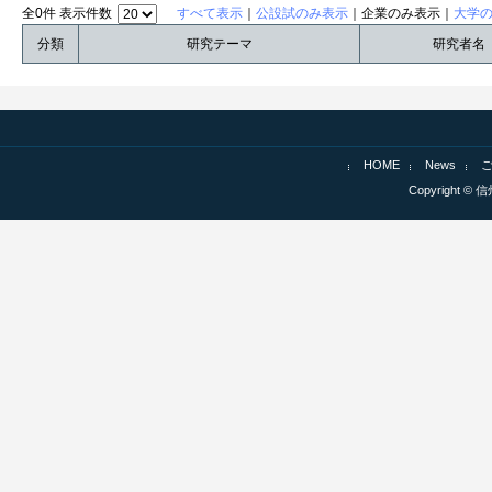
全0件 表示件数
すべて表示
｜
公設試のみ表示
｜企業のみ表示｜
大学
分類
研究テーマ
研究者名
HOME
News
Copyright © 