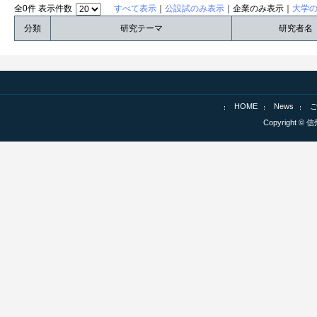
全0件 表示件数
すべて表示
｜
公設試のみ表示
｜企業のみ表示｜
大学
分類
研究テーマ
研究者名
HOME
News
Copyright © 