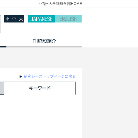
> 信州大学繊維学部HOME
大
中
小
研究シーズトップページに戻る