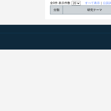
全0件 表示件数
すべて表示
｜
公設
分類
研究テーマ