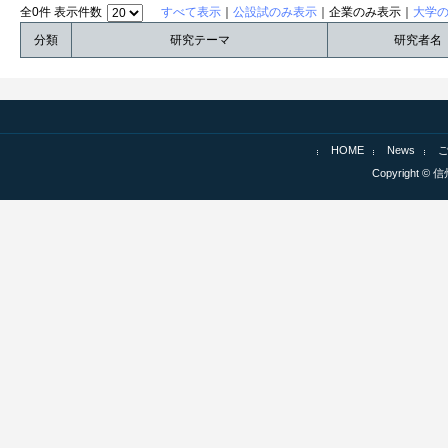
全0件 表示件数
すべて表示
｜
公設試のみ表示
｜企業のみ表示｜
大学
分類
研究テーマ
研究者名
HOME
News
Copyright © 