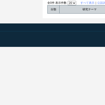
全0件 表示件数
すべて表示
｜
公設
分類
研究テーマ