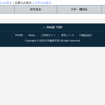
試のみ表示
｜企業のみ表示｜
大学のみ表示
研究者名
大学・機関名
HOME
News
ご利用ガイド
研究シーズ
Fii施設紹介
Copyright © 信州大学繊維学部 All right reserved.