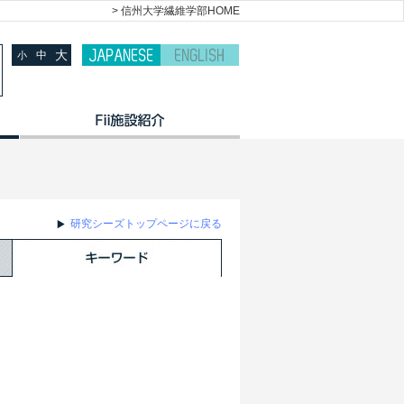
> 信州大学繊維学部HOME
大
中
小
研究シーズトップページに戻る