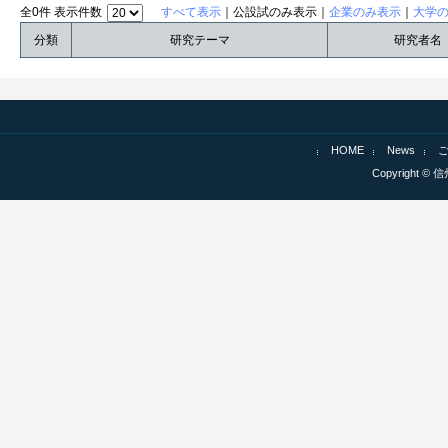
全0件 表示件数
すべて表示
｜公設試のみ表示｜
企業のみ表示
｜
大学
分類
研究テーマ
研究者名
HOME
News
Copyright © 