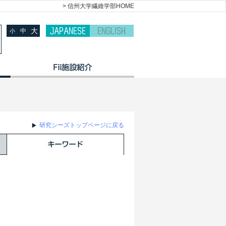
> 信州大学繊維学部HOME
大
中
小
研究シーズトップページに戻る