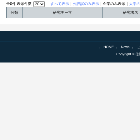
全0件 表示件数
すべて表示
｜
公設試のみ表示
｜企業のみ表示｜
大学
分類
研究テーマ
研究者名
HOME
News
Copyright © 