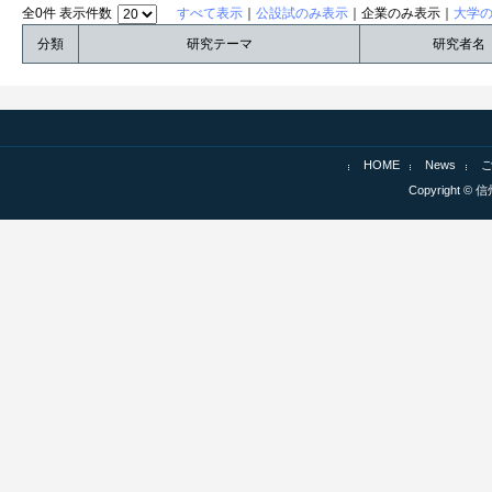
全0件 表示件数
すべて表示
｜
公設試のみ表示
｜企業のみ表示｜
大学
分類
研究テーマ
研究者名
HOME
News
Copyright © 