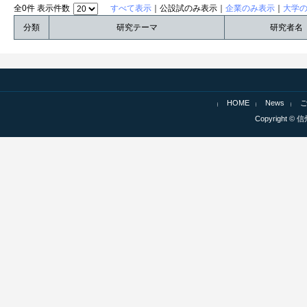
全0件 表示件数
すべて表示
｜公設試のみ表示｜
企業のみ表示
｜
大学
分類
研究テーマ
研究者名
HOME
News
Copyright © 