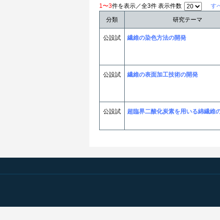
1〜3
件を表示／全3件 表示件数
す
分類
研究テーマ
公設試
繊維の染色方法の開発
公設試
繊維の表面加工技術の開発
公設試
超臨界二酸化炭素を用いる綿繊維