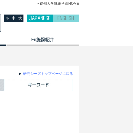
> 信州大学繊維学部HOME
大
中
小
研究シーズトップページに戻る