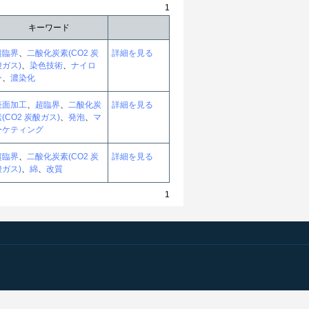
1
キーワード
超臨界
、
二酸化炭素(CO2 炭
詳細を見る
酸ガス)
、
染色技術
、
ナイロ
ン
、
濃染化
表面加工
、
超臨界
、
二酸化炭
詳細を見る
(CO2 炭酸ガス)
、
発泡
、
マ
ーケティング
超臨界
、
二酸化炭素(CO2 炭
詳細を見る
酸ガス)
、
綿
、
改質
1