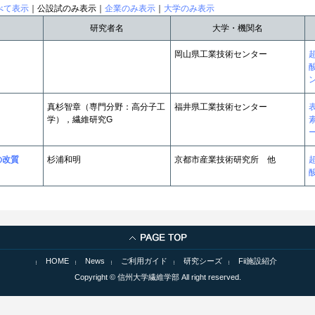
べて表示
｜公設試のみ表示｜
企業のみ表示
｜
大学のみ表示
研究者名
大学・機関名
岡山県工業技術センター
真杉智章（専門分野：高分子工
福井県工業技術センター
学），繊維研究G
素
の改質
杉浦和明
京都市産業技術研究所 他
HOME
News
ご利用ガイド
研究シーズ
Fii施設紹介
Copyright © 信州大学繊維学部 All right reserved.