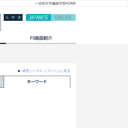
> 信州大学繊維学部HOME
大
中
小
研究シーズトップページに戻る