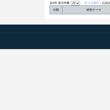
全0件 表示件数
すべて表示
｜公設
分類
研究テーマ