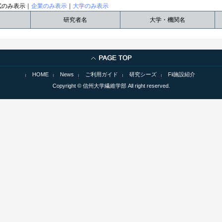
試のみ表示｜
企業のみ表示
｜
大学のみ表示
研究者名
大学・機関名
HOME
News
ご利用ガイド
研究シーズ
Fii施設紹介
Copyright © 信州大学繊維学部 All right reserved.