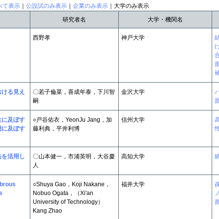
べて表示
｜
公設試のみ表示
｜
企業のみ表示
｜大学のみ表示
研究者名
大学・機関名
西野孝
神戸大学
おける見え
〇若子倫菜，喜成年泰，下川智
金沢大学
嗣
性に及ぼす
○戸谷佑衣，YeonJu Jang，加
信州大学
態に及ぼす
藤利典，平井利博
法を活用し
〇山本健一，市浦英明，大谷慶
高知大学
人
ibrous
○Shuya Gao，Koji Nakane，
福井大学
s
Nobuo Ogata，（Xi'an
University of Technology）
Kang Zhao