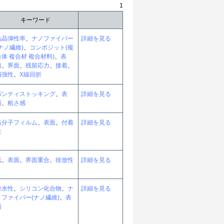
1
キーワード
結晶弾性率
、
ナノファイバー
詳細を見る
(ナノ繊維)
、
コンポジット(複
合体 複合材 複合材料)
、
表
面
、
界面
、
残留応力
、
接着
、
補強性
、
X線回折
パンティストッキング
、
表
詳細を見る
面
、
粗さ感
高分子フィルム
、
表面
、
付着
詳細を見る
性
紙
、
表面
、
界面重合
、
徐放性
詳細を見る
疎水性
、
シリコン化合物
、
ナ
詳細を見る
ノファイバー(ナノ繊維)
、
表
面