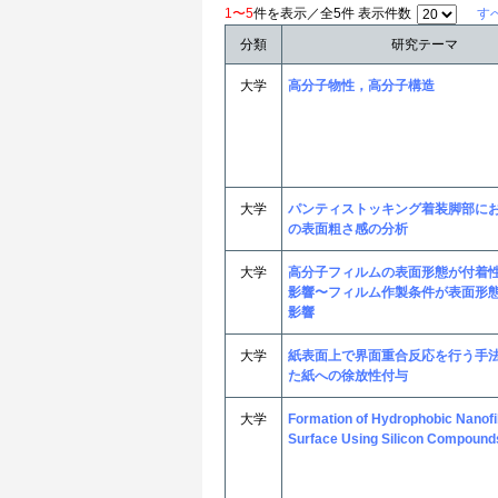
1〜5
件を表示／全5件 表示件数
す
分類
研究テーマ
大学
高分子物性，高分子構造
大学
パンティストッキング着装脚部に
の表面粗さ感の分析
大学
高分子フィルムの表面形態が付着
影響〜フィルム作製条件が表面形
影響
大学
紙表面上で界面重合反応を行う手
た紙への徐放性付与
大学
Formation of Hydrophobic Nanof
Surface Using Silicon Compound