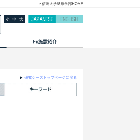
> 信州大学繊維学部HOME
大
中
小
研究シーズトップページに戻る