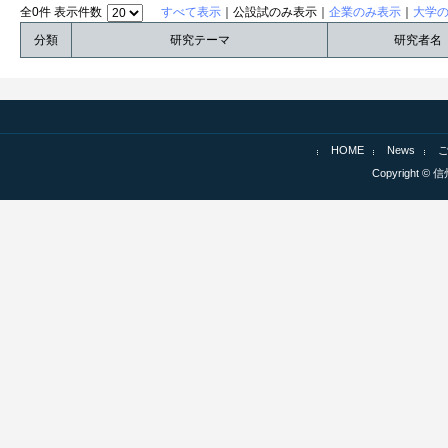
全0件 表示件数
すべて表示
｜公設試のみ表示｜
企業のみ表示
｜
大学
分類
研究テーマ
研究者名
HOME
News
Copyright © 