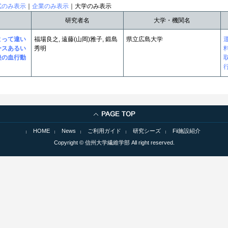
試のみ表示
｜
企業のみ表示
｜大学のみ表示
研究者名
大学・機関名
よって違い
福場良之, 遠藤(山岡)雅子, 鍛島
県立広島大学
ースあるい
秀明
後の血行動
HOME
News
ご利用ガイド
研究シーズ
Fii施設紹介
Copyright © 信州大学繊維学部 All right reserved.