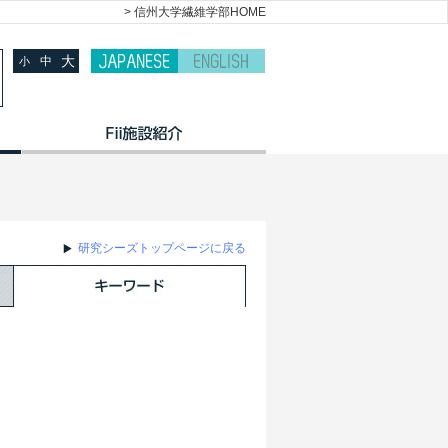
> 信州大学繊維学部HOME
大
中
小
研究シーズトップページに戻る