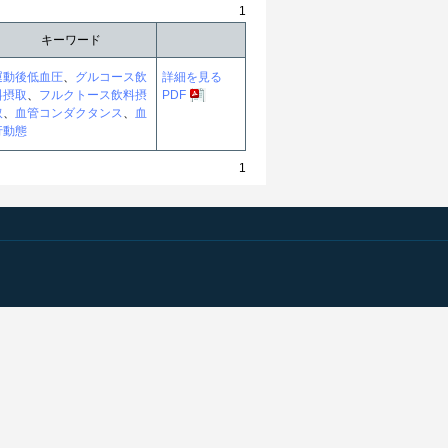
1
キーワード
運動後低血圧
、
グルコース飲
詳細を見る
料摂取
、
フルクトース飲料摂
PDF
取
、
血管コンダクタンス
、
血
行動態
1