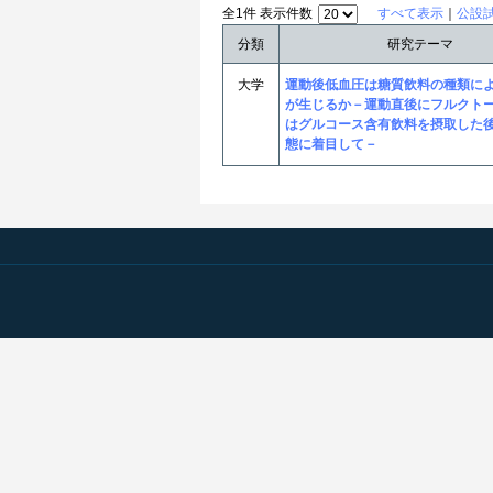
全1件 表示件数
すべて表示
｜
公設
分類
研究テーマ
大学
運動後低血圧は糖質飲料の種類に
が生じるか－運動直後にフルクト
はグルコース含有飲料を摂取した
態に着目して－