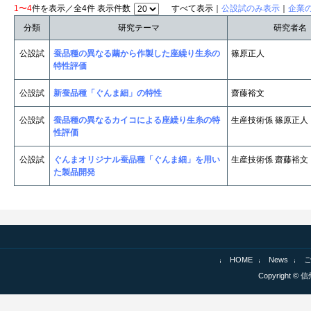
1〜4
件を表示／全4件 表示件数
すべて表示｜
公設試のみ表示
｜
企業
分類
研究テーマ
研究者名
公設試
蚕品種の異なる繭から作製した座繰り生糸の
篠原正人
特性評価
公設試
新蚕品種「ぐんま細」の特性
齋藤裕文
公設試
蚕品種の異なるカイコによる座繰り生糸の特
生産技術係 篠原正人
性評価
公設試
ぐんまオリジナル蚕品種「ぐんま細」を用い
生産技術係 齋藤裕文
た製品開発
HOME
News
Copyright © 