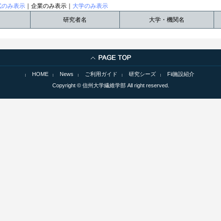
試のみ表示
｜企業のみ表示｜
大学のみ表示
研究者名
大学・機関名
HOME
News
ご利用ガイド
研究シーズ
Fii施設紹介
Copyright © 信州大学繊維学部 All right reserved.