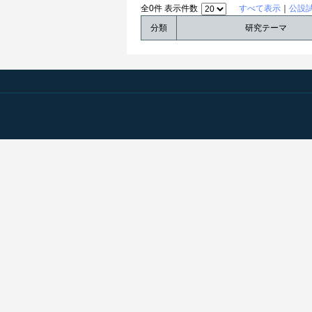
全0件 表示件数
すべて表示
｜
公設
分類
研究テーマ