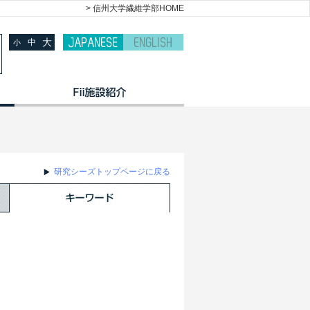
> 信州大学繊維学部HOME
大
中
小
研究シーズトップページに戻る