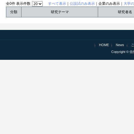
全0件 表示件数
すべて表示
｜
公設試のみ表示
｜企業のみ表示｜
大学
分類
研究テーマ
研究者名
HOME
News
Copyright © 