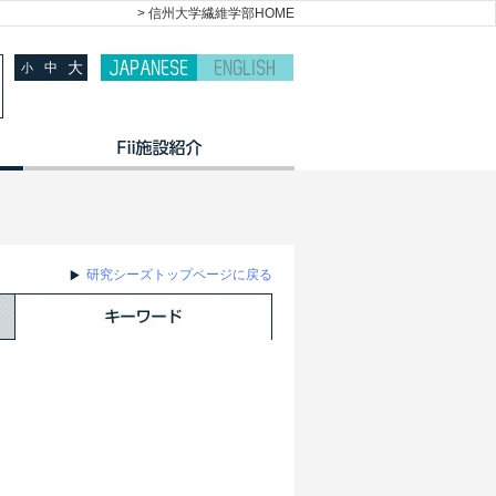
> 信州大学繊維学部HOME
大
中
小
研究シーズトップページに戻る