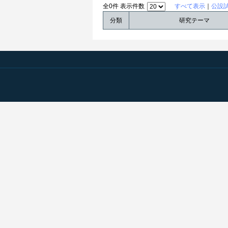
全0件 表示件数
すべて表示
｜
公設
分類
研究テーマ