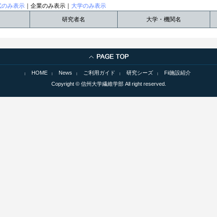
試のみ表示
｜企業のみ表示｜
大学のみ表示
研究者名
大学・機関名
HOME
News
ご利用ガイド
研究シーズ
Fii施設紹介
Copyright © 信州大学繊維学部 All right reserved.