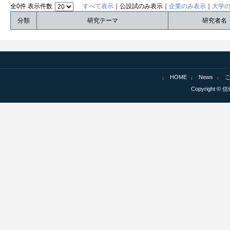
全0件 表示件数
すべて表示
｜公設試のみ表示｜
企業のみ表示
｜
大学
分類
研究テーマ
研究者名
HOME
News
Copyright © 