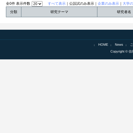
全0件 表示件数
すべて表示
｜公設試のみ表示｜
企業のみ表示
｜
大学
分類
研究テーマ
研究者名
HOME
News
Copyright © 