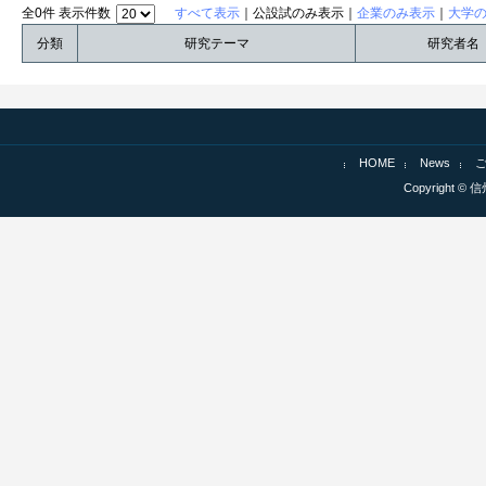
全0件 表示件数
すべて表示
｜公設試のみ表示｜
企業のみ表示
｜
大学
分類
研究テーマ
研究者名
HOME
News
Copyright © 