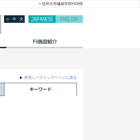
> 信州大学繊維学部HOME
大
中
小
研究シーズトップページに戻る