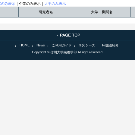
試のみ表示
｜企業のみ表示｜
大学のみ表示
研究者名
大学・機関名
HOME
News
ご利用ガイド
研究シーズ
Fii施設紹介
Copyright © 信州大学繊維学部 All right reserved.