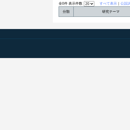
全0件 表示件数
すべて表示
｜
公設
分類
研究テーマ