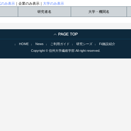
試のみ表示
｜企業のみ表示｜
大学のみ表示
研究者名
大学・機関名
HOME
News
ご利用ガイド
研究シーズ
Fii施設紹介
Copyright © 信州大学繊維学部 All right reserved.