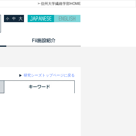
> 信州大学繊維学部HOME
大
中
小
研究シーズトップページに戻る