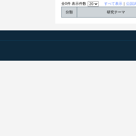
全0件 表示件数
すべて表示
｜
公設
分類
研究テーマ