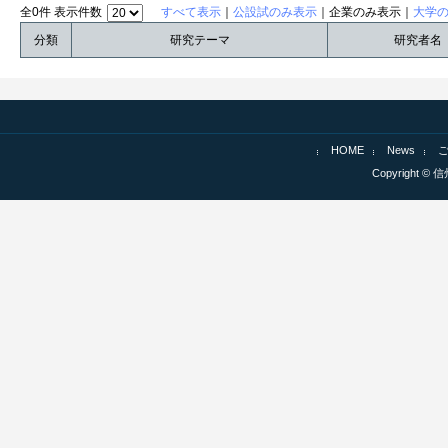
全0件 表示件数
すべて表示
｜
公設試のみ表示
｜企業のみ表示｜
大学
分類
研究テーマ
研究者名
HOME
News
Copyright © 