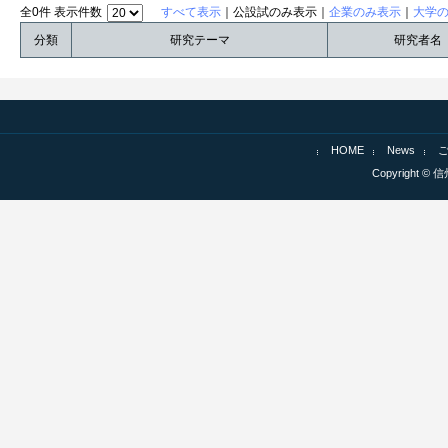
全0件 表示件数
すべて表示
｜公設試のみ表示｜
企業のみ表示
｜
大学
分類
研究テーマ
研究者名
HOME
News
Copyright © 