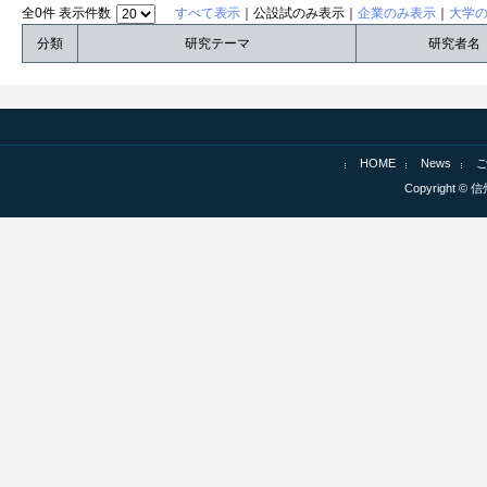
全0件 表示件数
すべて表示
｜公設試のみ表示｜
企業のみ表示
｜
大学
分類
研究テーマ
研究者名
HOME
News
Copyright © 