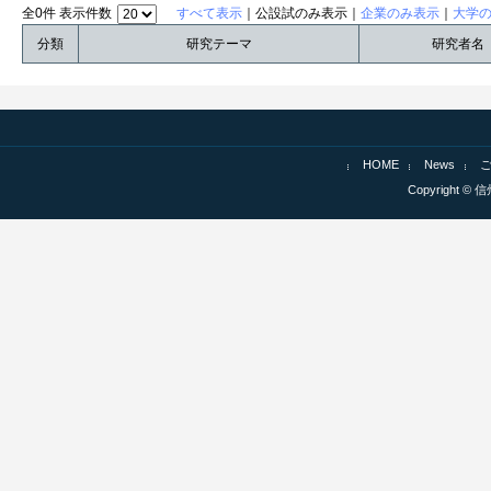
全0件 表示件数
すべて表示
｜公設試のみ表示｜
企業のみ表示
｜
大学
分類
研究テーマ
研究者名
HOME
News
Copyright © 