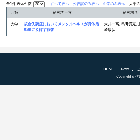
全1件 表示件数
すべて表示
｜
公設試のみ表示
｜
企業のみ表示
｜大学
分類
研究テーマ
研究者名
大学
統合失調症においてメンタルヘルスが身体活
大井一高, 嶋田貴充, 
動量に及ぼす影響
崎康弘
HOME
News
Copyright © 