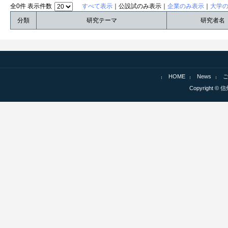
全0件 表示件数
すべて表示
｜公設試のみ表示｜
企業のみ表示
｜
大学
分類
研究テーマ
研究者名
HOME
News
Copyright © 