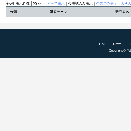
全0件 表示件数
すべて表示
｜公設試のみ表示｜
企業のみ表示
｜
大学
分類
研究テーマ
研究者名
HOME
News
Copyright © 