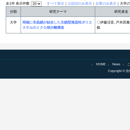
全1件 表示件数
すべて表示
｜
公設試のみ表示
｜
企業のみ表示
｜大学
分類
研究テーマ
研究者名
大学
両端に非晶鎖が結合した主鎖型液晶性ポリエ
〇伊藤涼音, 戸木田雅
ステルのミクロ相分離構造
都
HOME
News
Copyright © 