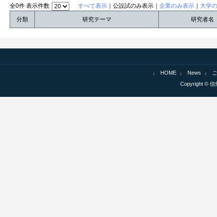
全0件 表示件数
すべて表示
｜公設試のみ表示｜
企業のみ表示
｜
大学
分類
研究テーマ
研究者名
HOME
News
Copyright © 