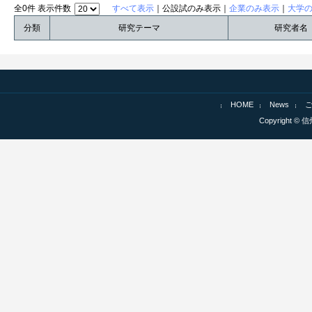
全0件 表示件数
すべて表示
｜公設試のみ表示｜
企業のみ表示
｜
大学
分類
研究テーマ
研究者名
HOME
News
Copyright © 