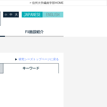
> 信州大学繊維学部HOME
大
中
小
研究シーズトップページに戻る