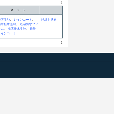
1
キーワード
極薄生地
、
レインコート
、
詳細を見る
極薄撥水素材
、
透湿防水フィ
ルム
、
極薄撥水生地
、
軽量
レインコート
1