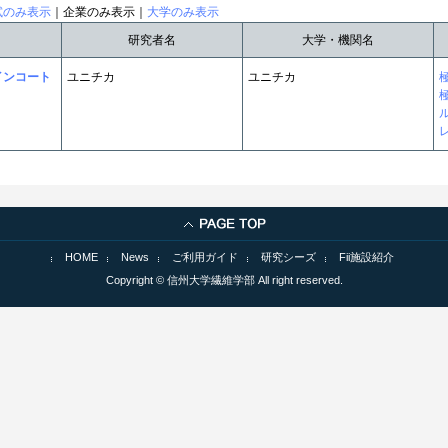
試のみ表示
｜企業のみ表示｜
大学のみ表示
研究者名
大学・機関名
インコート
ユニチカ
ユニチカ
HOME
News
ご利用ガイド
研究シーズ
Fii施設紹介
Copyright © 信州大学繊維学部 All right reserved.