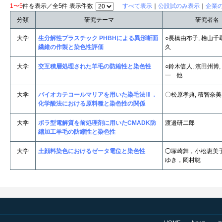
1〜5
件を表示／全5件 表示件数
すべて表示
｜
公設試のみ表示
｜
企業
分類
研究テーマ
研究者名
大学
生分解性プラスチック PHBHによる異形断面
○長橋由布子, 檜山千
繊維の作製と染色性評価
久
大学
交互積層処理された羊毛の防縮性と染色性
○鈴木信人, 濱田州博,
一 他
大学
バイオカテコールマリアを用いた染毛法Ⅲ．
〇松原孝典, 積智奈美
化学酸法における原料種と染色性の関係
大学
ボラ型電解質を前処理剤に用いたCMADK防
渡邉研二郎
縮加工羊毛の防縮性と染色性
大学
土顔料染色におけるゼータ電位と染色性
◯塚崎舞，小松恵美
ゆき，岡村聡