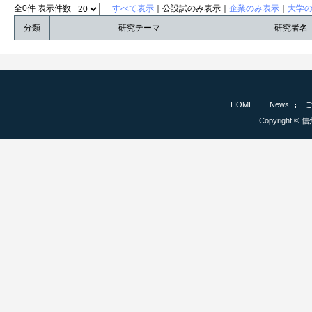
全0件 表示件数
すべて表示
｜公設試のみ表示｜
企業のみ表示
｜
大学
分類
研究テーマ
研究者名
HOME
News
Copyright © 