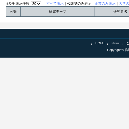
全0件 表示件数
すべて表示
｜公設試のみ表示｜
企業のみ表示
｜
大学
分類
研究テーマ
研究者名
HOME
News
Copyright © 