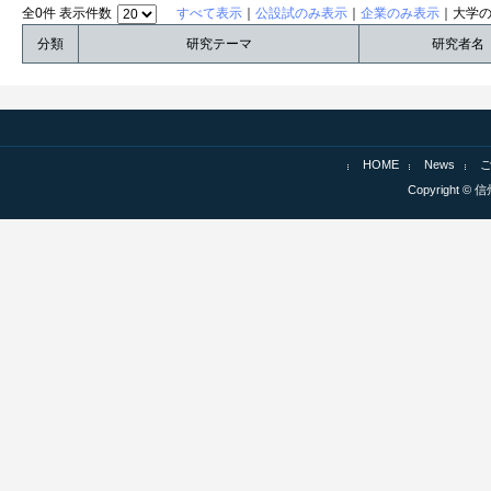
全0件 表示件数
すべて表示
｜
公設試のみ表示
｜
企業のみ表示
｜大学
分類
研究テーマ
研究者名
HOME
News
Copyright © 