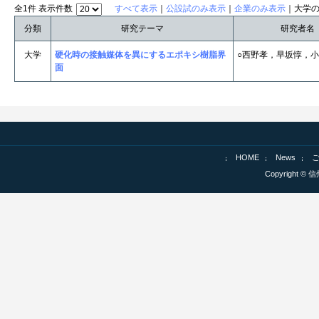
全1件 表示件数
すべて表示
｜
公設試のみ表示
｜
企業のみ表示
｜大学
分類
研究テーマ
研究者名
大学
硬化時の接触媒体を異にするエポキシ樹脂界
○西野孝，早坂惇，
面
HOME
News
Copyright © 