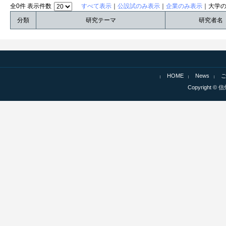
全0件 表示件数
すべて表示
｜
公設試のみ表示
｜
企業のみ表示
｜大学
分類
研究テーマ
研究者名
HOME
News
Copyright © 